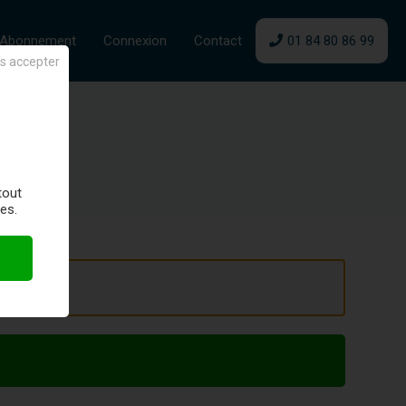
n Abonnement
Connexion
Contact
01 84 80 86 99
s accepter
 à : Royan
tout
es.