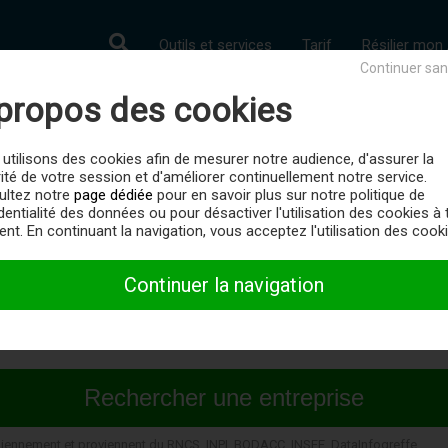
Outils et services
Tarif
Résilier mo
Continuer san
propos des cookies
Royan (17200)
utilisons des cookies afin de mesurer notre audience, d'assurer la
ité de votre session et d'améliorer continuellement notre service.
ete
- Entreprises immatriculées en France dont le siège se situe
ultez notre
page dédiée
pour en savoir plus sur notre politique de
dentialité des données ou pour désactiver l'utilisation des cookies à 
t. En continuant la navigation, vous acceptez l'utilisation des cooki
RISE :
Continuer la navigation
diennement et proviennent du RNCS, INPI, BODACC, INSEE, DataInfogreffe.