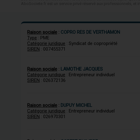
AboSociete.fr est un service privé réservé aux professionnels, e
Raison sociale
:
COPRO RES DE VERTHAMON
Type
: PME
Catégorie juridique
: Syndicat de copropriété
SIREN
: 007455371
Raison sociale
:
LAMOTHE JACQUES
Catégorie juridique
: Entrepreneur individuel
SIREN
: 026372136
Raison sociale
:
DUPUY MICHEL
Catégorie juridique
: Entrepreneur individuel
SIREN
: 026970301