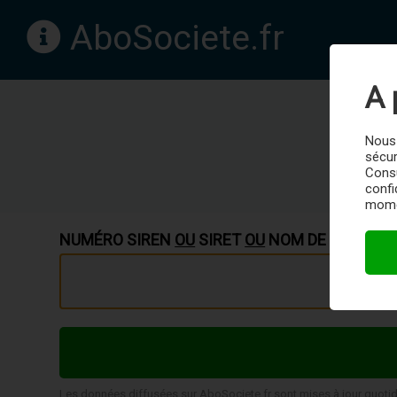
AboSociete.fr
A 
Nous 
sécur
AboSoci
Cons
confi
momen
NUMÉRO SIREN
OU
SIRET
OU
NOM DE L'ENTREP
Les données diffusées sur AboSociete.fr sont mises à jour quoti