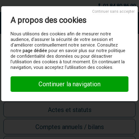
01 84 80 86 99
Continuer sans accepter
A propos des cookies
AboSociete.fr
Nous utilisons des cookies afin de mesurer notre
audience, d'assurer la sécurité de votre session et
COPRO RES DE VERTHAMON
d'améliorer continuellement notre service. Consultez
notre
page dédiée
pour en savoir plus sur notre politique
de confidentialité des données ou pour désactiver
Unité légale
007455371 -
ROYAN (17200)
-
Active
l'utilisation des cookies à tout moment. En continuant la
navigation, vous acceptez l'utilisation des cookies.
Surveiller
Continuer la navigation
Avis de situation SIRENE
Actes et statuts
Comptes annuels / bilans