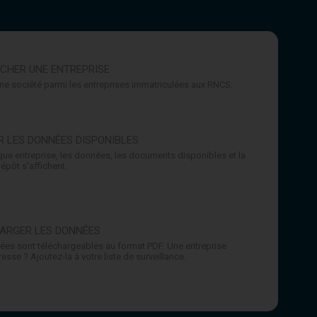
CHER UNE ENTREPRISE
ne société parmi les entreprises immatriculées aux RNCS.
ER LES DONNÉES DISPONIBLES
ue entreprise, les données, les documents disponibles et la
épôt s'affichent.
ARGER LES DONNÉES
ées sont téléchargeables au format PDF. Une entreprise
resse ? Ajoutez-la à votre liste de surveillance.