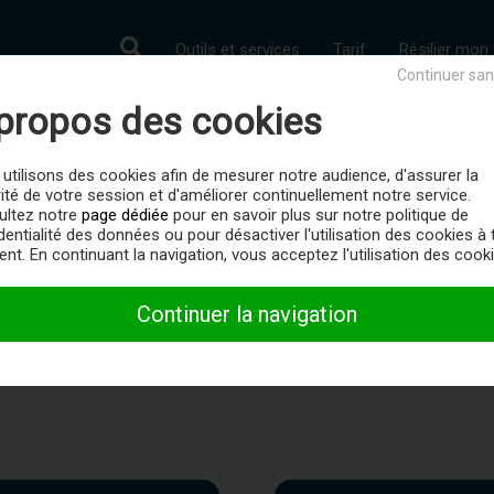
Outils et services
Tarif
Résilier mo
Continuer san
propos des cookies
Abonnement & Tarif
utilisons des cookies afin de mesurer notre audience, d'assurer la
ité de votre session et d'améliorer continuellement notre service.
in d'aide concernant votre abonnement ? Notre équipe vous assi
ultez notre
page dédiée
pour en savoir plus sur notre politique de
dentialité des données ou pour désactiver l'utilisation des cookies à 
contact@abosociete.fr
t. En continuant la navigation, vous acceptez l'utilisation des cooki
01 84 80 86 99
(prix d'un appel local)
Continuer la navigation
 client disponible du Lundi au Vendredi de 9h à 12h30 et de 13h3
ez les
conditions générales de l'Abonnement
|
Résilier mon ab