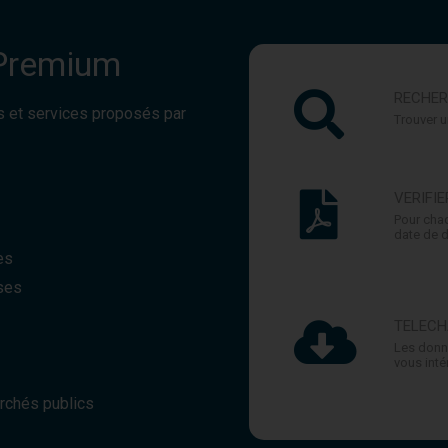
 Premium
RECHER
s et services proposés par
Trouver u
VERIFI
Pour chaq
date de d
es
ses
TELECH
Les donn
vous inté
archés publics