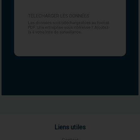
TELECHARGER LES DONNÉES
Les données sont téléchargeables au format
PDF. Une entreprise vous intéresse ? Ajoutez-
la à votre liste de surveillance.
Liens utiles