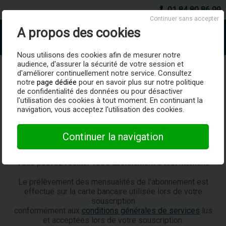
01 84 80 86 99
Continuer sans accepter
A propos des cookies
AboSociete.fr
Nous utilisons des cookies afin de mesurer notre
audience, d'assurer la sécurité de votre session et
Comment résilier mon
d'améliorer continuellement notre service. Consultez
notre
page dédiée
pour en savoir plus sur notre politique
Abonnement ?
de confidentialité des données ou pour désactiver
l'utilisation des cookies à tout moment. En continuant la
AboSociete.fr est un service par abonnement mensuel
navigation, vous acceptez l'utilisation des cookies.
sans engagement de durée.
Il permet d'obtenir des documents professionnels
(extraits KBIS, actes et statuts, comptes annuels...) et la
Continuer la navigation
veille concurrentielle.
Vous pouvez résilier votre abonnement à tout moment.
Le prélèvement des mensualités de l'abonnement est
effectué sur la carte bancaire utilisée lors de votre
souscription
conformément aux
conditions générales de services
lus
et acceptées lors de votre souscription.