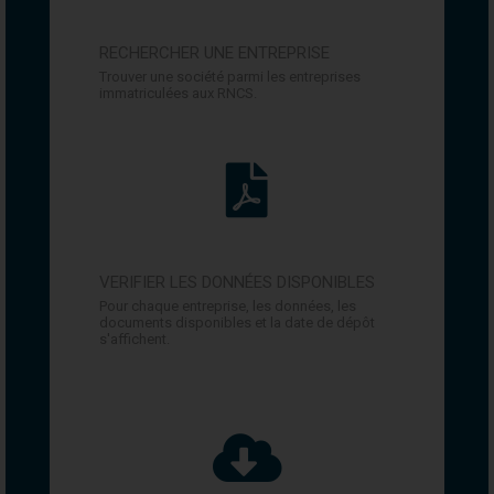
RECHERCHER UNE ENTREPRISE
Trouver une société parmi les entreprises
immatriculées aux RNCS.
VERIFIER LES DONNÉES DISPONIBLES
Pour chaque entreprise, les données, les
documents disponibles et la date de dépôt
s'affichent.