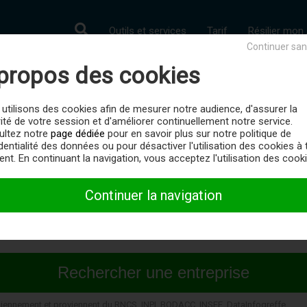
Outils et services
Tarif
Résilier mo
Continuer san
propos des cookies
 conseil d'administration (s.
utilisons des cookies afin de mesurer notre audience, d'assurer la
ité de votre session et d'améliorer continuellement notre service.
 immatriculées en France dans la catégorie juridique : SA à conseil
ultez notre
page dédiée
pour en savoir plus sur notre politique de
dentialité des données ou pour désactiver l'utilisation des cookies à 
t. En continuant la navigation, vous acceptez l'utilisation des cooki
RISE :
Continuer la navigation
diennement et proviennent du RNCS, INPI, BODACC, INSEE, DataInfogreffe.