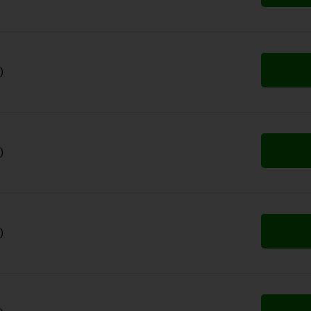
)
)
)