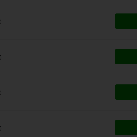
)
)
)
)