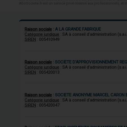
AboSociete.fr est un service privé réservé aux professionnels, e
Raison sociale
:
A LA GRANDE FABRIQUE
Catégorie juridique
: SA à conseil d'administration (s.a.i.
SIREN
: 005410949
Raison sociale
:
SOCIETE D'APPROVISIONNEMENT RE
Catégorie juridique
: SA à conseil d'administration (s.a.i.
SIREN
: 005420013
Raison sociale
:
SOCIETE ANONYME MARCEL CARON E
Catégorie juridique
: SA à conseil d'administration (s.a.i.
SIREN
: 005420047