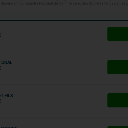
t indépendant du Registre National du Commerce et des Sociétés tenus par les
)
GIONAL
)
T FILS
)