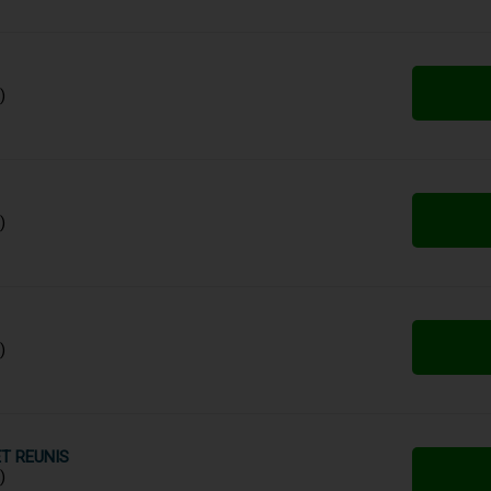
)
)
)
T REUNIS
)