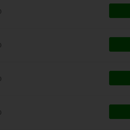
)
)
)
)