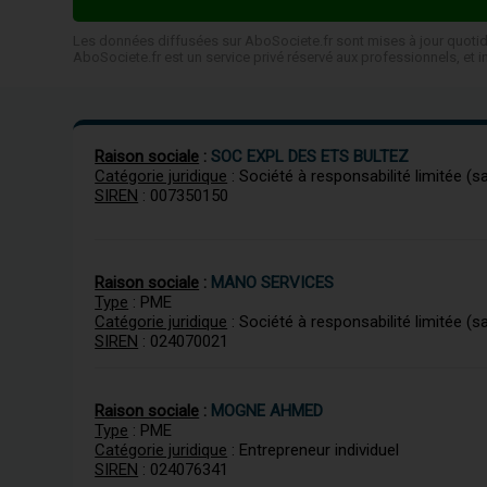
Les données diffusées sur AboSociete.fr sont mises à jour quoti
AboSociete.fr est un service privé réservé aux professionnels, e
Raison sociale
:
SOC EXPL DES ETS BULTEZ
Catégorie juridique
: Société à responsabilité limitée (s
SIREN
: 007350150
Raison sociale
:
MANO SERVICES
Type
: PME
Catégorie juridique
: Société à responsabilité limitée (s
SIREN
: 024070021
Raison sociale
:
MOGNE AHMED
Type
: PME
Catégorie juridique
: Entrepreneur individuel
SIREN
: 024076341