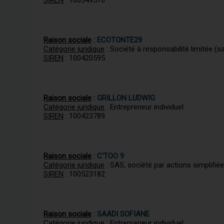
SIREN
: 100349570
Raison sociale
:
ECOTONTE29
Catégorie juridique
: Société à responsabilité limitée (s
SIREN
: 100420595
Raison sociale
:
GRILLON LUDWIG
Catégorie juridique
: Entrepreneur individuel
SIREN
: 100423789
Raison sociale
:
C'TOO 9
Catégorie juridique
: SAS, société par actions simplifié
SIREN
: 100523182
Raison sociale
:
SAADI SOFIANE
Catégorie juridique
: Entrepreneur individuel