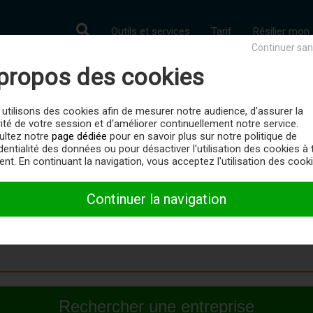
Outils et services
Tarif
Résilier mo
Continuer san
propos des cookies
lectroménagers et d'équipem
utilisons des cookies afin de mesurer notre audience, d'assurer la
jardin
ité de votre session et d'améliorer continuellement notre service.
ultez notre
page dédiée
pour en savoir plus sur notre politique de
dentialité des données ou pour désactiver l'utilisation des cookies à 
treprise
) dans la catégorie d'activité : Réparation d'appareils é
t. En continuant la navigation, vous acceptez l'utilisation des cooki
Continuer la navigation
RISE :