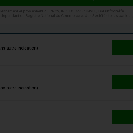
diennement et proviennent du RNCS, INPI, BODACC, INSEE, DataInfogreffe.
t indépendant du Registre National du Commerce et des Sociétés tenus par les
ans autre indication)
ans autre indication)