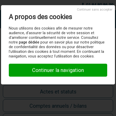
01 84 80 86 99
Continuer sans accepter
A propos des cookies
AboSociete.fr
Nous utilisons des cookies afin de mesurer notre
audience, d'assurer la sécurité de votre session et
COPRO RES ALSACE
d'améliorer continuellement notre service. Consultez
notre
page dédiée
pour en savoir plus sur notre politique
de confidentialité des données ou pour désactiver
Unité légale
007458771 -
LA ROCHELLE (17000)
-
Active
l'utilisation des cookies à tout moment. En continuant la
navigation, vous acceptez l'utilisation des cookies.
Surveiller
Continuer la navigation
Avis de situation SIRENE
Actes et statuts
Comptes annuels / bilans