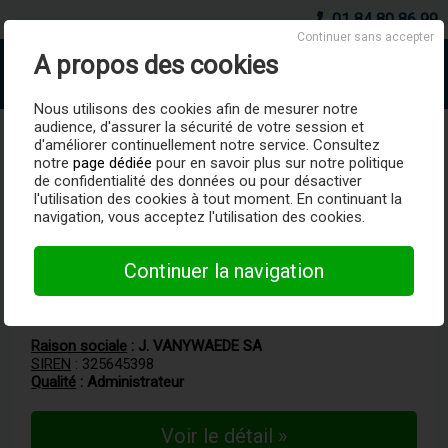
01 84 80 86 99
Continuer sans accepter
A propos des cookies
AboSociete.fr
Nous utilisons des cookies afin de mesurer notre
audience, d'assurer la sécurité de votre session et
LOUFS RENEE DENISE JULIENNE
d'améliorer continuellement notre service. Consultez
notre
page dédiée
pour en savoir plus sur notre politique
de confidentialité des données ou pour désactiver
LOUFS RENEE DENISE JULIENNE, né(e) en 1942,
l'utilisation des cookies à tout moment. En continuant la
résident(e) à Dunkerque (59240), est associé(e) à une ou
navigation, vous acceptez l'utilisation des cookies.
plusieurs entreprises immatriculées en France.
Continuer la navigation
Liste des entreprises
Raison sociale
:
J. VANYWAEDE SA
SIREN
: 325645398
Qualité
: Administrateur
Voir le détail »